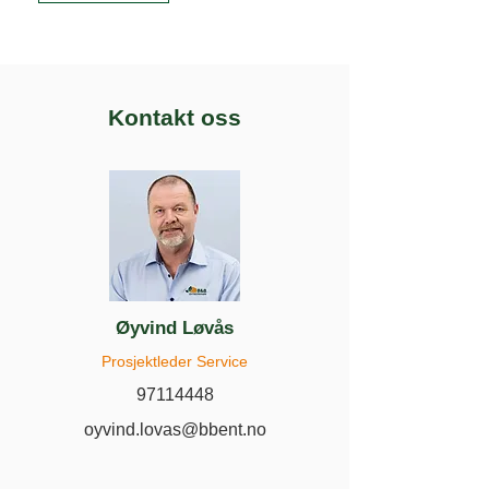
Kontakt oss
Øyvind Løvås
Prosjektleder Service
97114448
oyvind.lovas@bbent.no