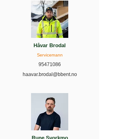
Håvar Brodal
Servicemann
95471086
haavar.brodal@bbent.no
Rune Svorkmo