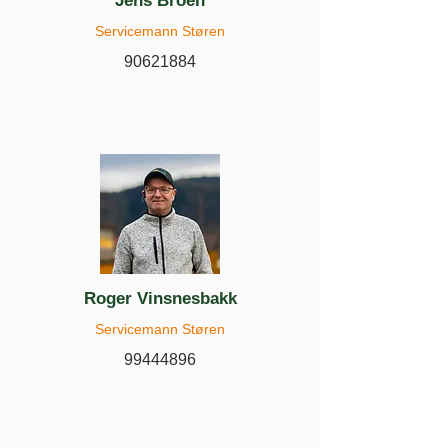
Jens Broen
Servicemann Støren
90621884
Roger Vinsnesbakk
Servicemann Støren
99444896