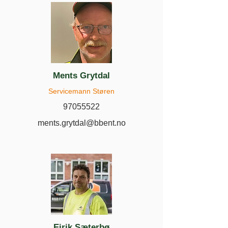
Ments Grytdal
Servicemann Støren
97055522
ments.grytdal@bbent.no
Eirik Sæterbø