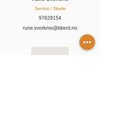
Service / Skade
97629154
rune.svorkmo@bbent.no
Stein Fjærli
Servicemann
97981718
stein.fjaerli@bbent.no