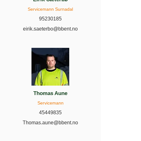
Servicemann Surnadal
95230185
eirik.saeterbo@bbent.no
Thomas Aune
Servicemann
45449835
Thomas.aune@bbent.no