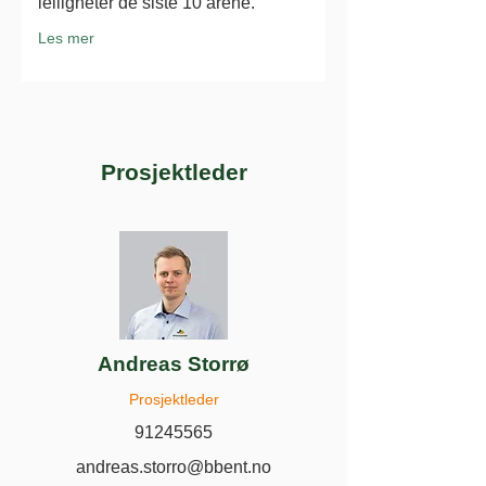
leiligheter de siste 10 årene.
Les mer
Prosjektleder
Andreas Storrø
Prosjektleder
91245565
andreas.storro@bbent.no