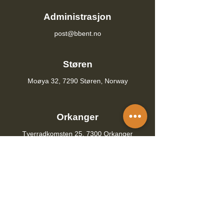
Administrasjon
post@bbent.no
Støren
Moøya 32, 7290 Støren, Norway
Orkanger
Tverradkomsten 25, 7300 Orkanger
Faktura
982984688@semine.net