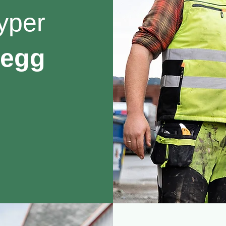
typer
legg