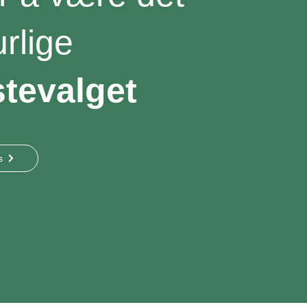
rlige
stevalget
s