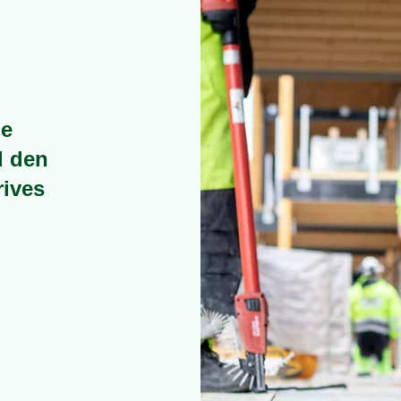
de
l den
rives