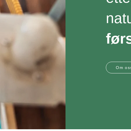
natu
før
Om os