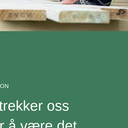
JON
strekker oss
er å være det