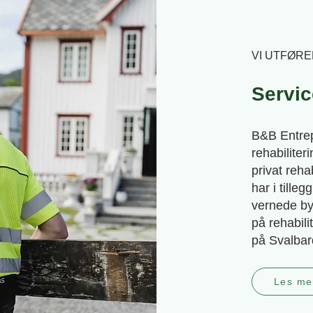
VI UTFØR
Servic
B&B Entrep
rehabiliter
privat rehab
har i tille
vernede by
på rehabil
på Svalbar
Les me