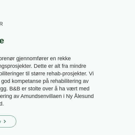
ER
e
renør gjennomfører en rekke
ingsprosjekter. Dette er alt fra mindre
iliteringer til større rehab-prosjekter. Vi
gg god kompetanse på rehabilitering av
gg. B&B er stolte over å ha vært med
itering av Amundsenvillaen i Ny Ålesund
d.
r