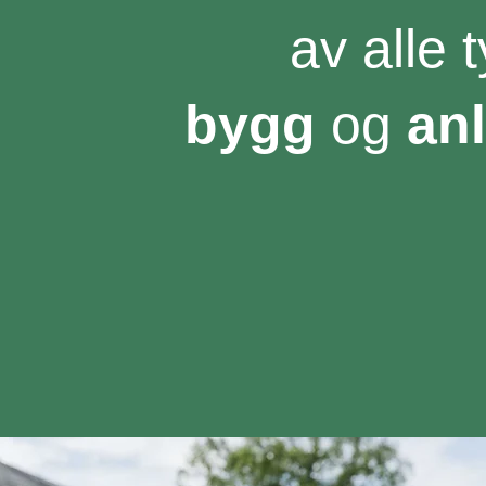
av alle 
bygg
og
an