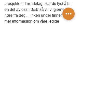
prosjekter i Trøndelag. Har du lyst å bli 
en del av oss i B&B så vil vi gjerne 
høre fra deg. I linken under finner du 
mer informasjon om våre ledige 
stillinger, og er det noe annet du lurer 
på, så ikke nøl med å ta kontakt med 
oss. 
LEDIGE STILLINGER
Irene Refseth, HR-sjef – mob 482 47 
969 / e-post: irene@bbent.no
Våre avdelinger