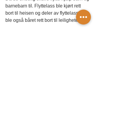
barnebarn til. Flyttelass ble kjørt rett 
bort til heisen og deler av flyttelasset 
ble også båret rett bort til leilighetene.
– B&B hadde lagd en sti langs tomta til 
naboen sånn at det ble enkelt, forteller 
Reidun.
Det tok ikke lang tid før paret var 
kommet i orden. Med god hjelp fikk de 
satt det meste på plass på kort tid.
– Og klærne gikk rett inn i den nye 
garderoben, legger Odd Jostein til.