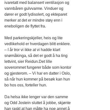
ivaretatt med balansert ventilasjon og 
vannbåren gulvvarme. Vinduer og 
dører er godt lydisolert, og ekteparet 
merker at det er mindre støy enn i 
eneboligen de flyttet fra.
Med parkeringskjeller, heis og lite 
vedlikehold er hverdagen blitt enklere. 
– I år tror vi ikke at vi hadde klart 
snømåkinga, så det er godt å ha ting 
lettvint, sier Reidun.Det lille 
soverommet fungerer både som kontor 
og gjesterom. – Vi har en datter i Oslo, 
så når hun kommer på besøk kan hun 
bo hos oss, forteller hun.
Da helsa ikke lenger var den samme 
og Odd Jostein sluttet å jobbe, skjønte 
han raskt at han måtte ha noe annet å 