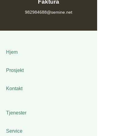
Faktura
982984688@semine.net
Hjem
Prosjekt
Kontakt
Tjenester
Service