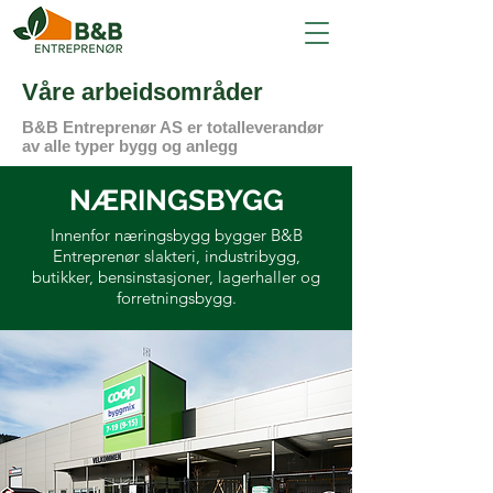
Våre arbeidsområder
B&B Entreprenør AS er totalleverandør
av alle typer bygg og anlegg
NÆRINGSBYGG
Innenfor næringsbygg bygger B&B
Entreprenør slakteri, industribygg,
butikker, bensinstasjoner, lagerhaller og
forretningsbygg.