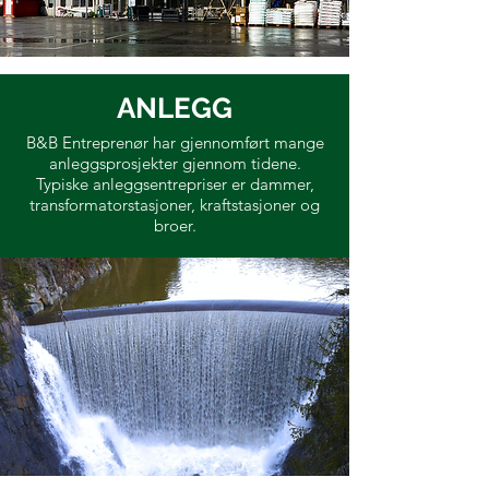
ANLEGG
B&B Entreprenør har gjennomført mange
anleggsprosjekter gjennom tidene.
Typiske anleggsentrepriser er dammer,
transformatorstasjoner, kraftstasjoner og
broer.